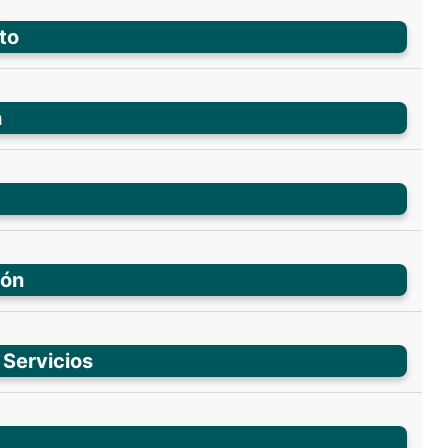
to
n
ión
 Servicios