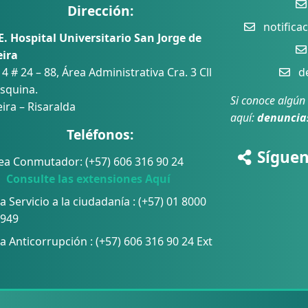
Dirección:
notificac
E. Hospital Universitario San Jorge de
eira
 4 # 24 – 88, Área Administrativa Cra. 3 Cll
de
squina.
Si conoce algún
ira – Risaralda
aquí:
denuncia
Teléfonos:
Síguen
ea Conmutador: (+57) 606 316 90 24
sulte las extensiones Aquí
a Servicio a la ciudadanía : (+57) 01 8000
 949
a Anticorrupción :
(+57) 606 316 90 24 Ext