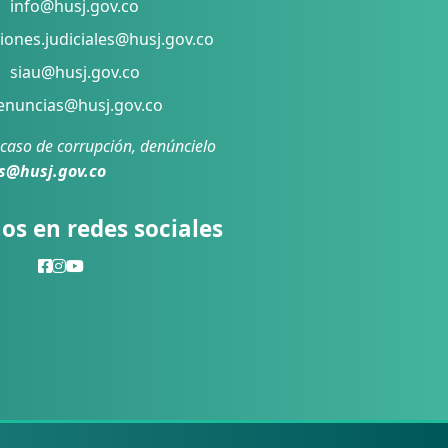
info@husj.gov.co
iones.judiciales@husj.gov.co
siau@husj.gov.co
nuncias@husj.gov.co
 caso de corrupción, denúncielo
s@husj.gov.co
os en redes sociales