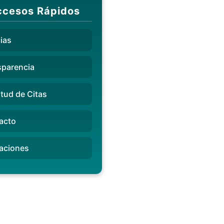
cesos Rápidos
ias
parencia
itud de Citas
acto
aciones