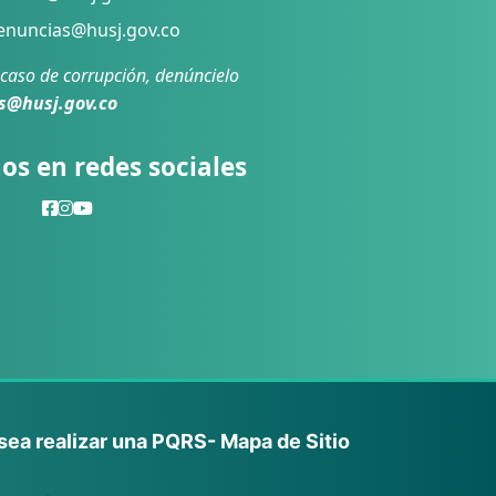
nuncias@husj.gov.co
 caso de corrupción, denúncielo
s@husj.gov.co
os en redes sociales
sea realizar una PQRS
- Mapa de Sitio