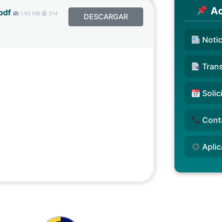
Ac
pdf
1.65 MB
314
DESCARGAR
Notic
Trans
Solic
Cont
Aplic