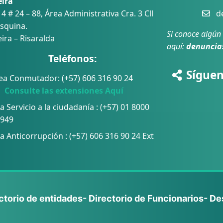
eira
 4 # 24 – 88, Área Administrativa Cra. 3 Cll
de
squina.
Si conoce algún
ira – Risaralda
aquí:
denuncia
Teléfonos:
Síguen
ea Conmutador: (+57) 606 316 90 24
sulte las extensiones Aquí
a Servicio a la ciudadanía : (+57) 01 8000
 949
a Anticorrupción :
(+57) 606 316 90 24 Ext
ectorio de entidades
- Directorio de Funcionarios
- De