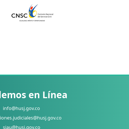
lemos en Línea
info@husj.gov.co
iones.judiciales@husj.gov.co
siau@husj.gov.co