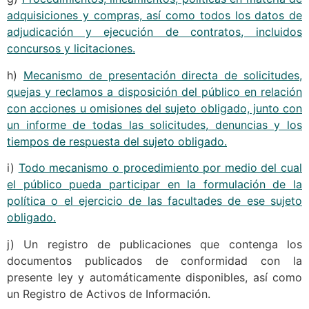
adquisiciones y compras, así como todos los datos de
adjudicación y ejecución de contratos, incluidos
concursos y licitaciones.
h)
Mecanismo de presentación directa de solicitudes,
quejas y reclamos a disposición del público en relación
con acciones u omisiones del sujeto obligado, junto con
un informe de todas las solicitudes, denuncias y los
tiempos de respuesta del sujeto obligado.
i)
Todo mecanismo o procedimiento por medio del cual
el público pueda participar en la formulación de la
política o el ejercicio de las facultades de ese sujeto
obligado.
j) Un registro de publicaciones que contenga los
documentos publicados de conformidad con la
presente ley y automáticamente disponibles, así como
un Registro de Activos de Información.