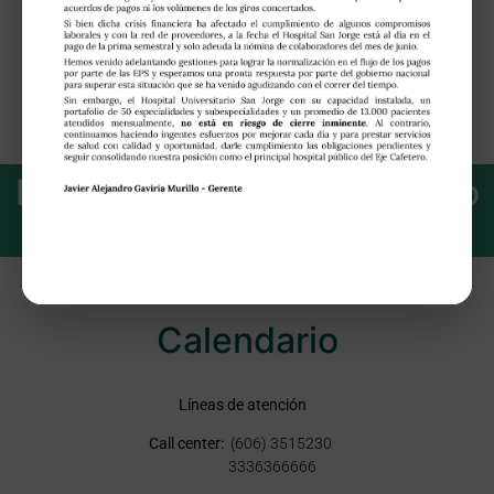
SST
E.S.E. Hospital Universitario
San Jorge​
Calendario
Líneas de atención
Call center:
(606) 3515230
3336366666