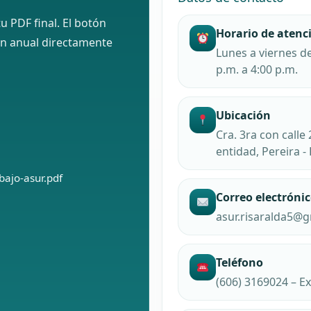
u PDF final. El botón
Horario de atenc
an anual directamente
Lunes a viernes de
p.m. a 4:00 p.m.
Ubicación
Cra. 3ra con calle 
entidad, Pereira - 
bajo-asur.pdf
Correo electróni
asur.risaralda5@
Teléfono
(606) 3169024 – Ex