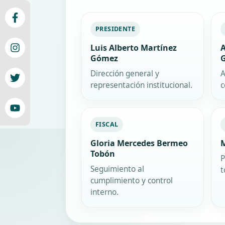
PRESIDENTE
Luis Alberto Martínez
A
Gómez
Dirección general y
A
representación institucional.
c
FISCAL
Gloria Mercedes Bermeo
M
Tobón
P
Seguimiento al
t
cumplimiento y control
interno.