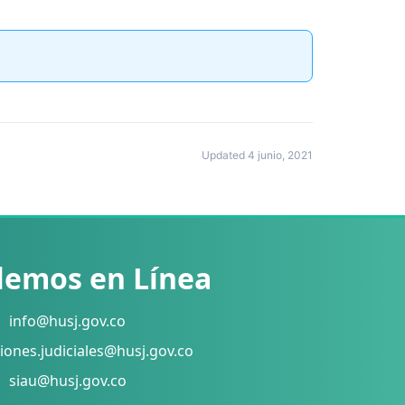
Updated 4 junio, 2021
lemos en Línea
info@husj.gov.co
iones.judiciales@husj.gov.co
siau@husj.gov.co