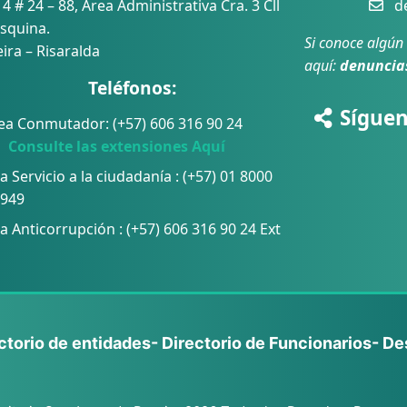
 4 # 24 – 88, Área Administrativa Cra. 3 Cll
de
squina.
Si conoce algún
ira – Risaralda
aquí:
denuncia
Teléfonos:
Síguen
ea Conmutador: (+57) 606 316 90 24
sulte las extensiones Aquí
a Servicio a la ciudadanía : (+57) 01 8000
 949
a Anticorrupción :
(+57) 606 316 90 24 Ext
ectorio de entidades
- Directorio de Funcionarios
- De