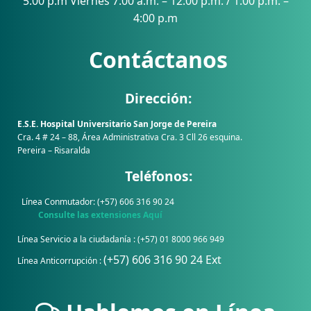
5:00 p.m Viernes 7:00 a.m. – 12:00 p.m. / 1:00 p.m. –
4:00 p.m
Contáctanos
Dirección:
E.S.E. Hospital Universitario San Jorge de Pereira
Cra. 4 # 24 – 88, Área Administrativa Cra. 3 Cll 26 esquina.
Pereira – Risaralda
Teléfonos:
Línea Conmutador: (+57) 606 316 90 24
Consulte las extensiones Aquí
Línea Servicio a la ciudadanía : (+57) 01 8000 966 949
(+57) 606 316 90 24 Ext
Línea Anticorrupción :