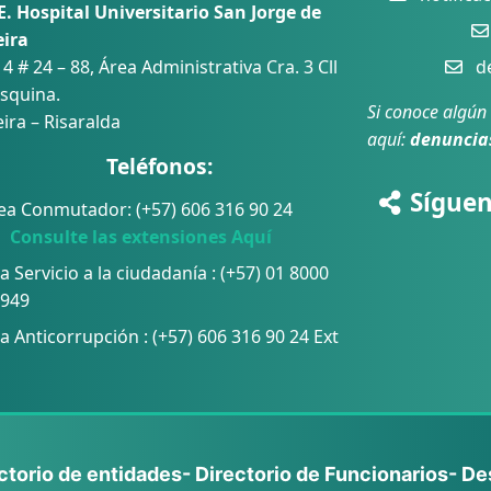
E. Hospital Universitario San Jorge de
eira
 4 # 24 – 88, Área Administrativa Cra. 3 Cll
de
squina.
Si conoce algún
ira – Risaralda
aquí:
denuncia
Teléfonos:
Síguen
ea Conmutador: (+57) 606 316 90 24
sulte las extensiones Aquí
a Servicio a la ciudadanía : (+57) 01 8000
 949
a Anticorrupción :
(+57) 606 316 90 24 Ext
ectorio de entidades
- Directorio de Funcionarios
- De