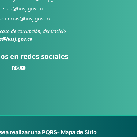
siau@husj.gov.co
nuncias@husj.gov.co
 caso de corrupción, denúncielo
s@husj.gov.co
os en redes sociales
sea realizar una PQRS
- Mapa de Sitio