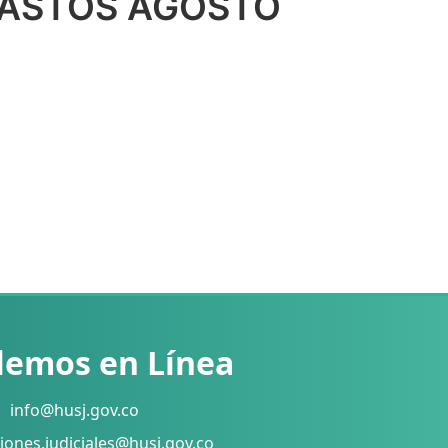
GASTOS AGOSTO
lemos en Línea
info@husj.gov.co
iones.judiciales@husj.gov.co