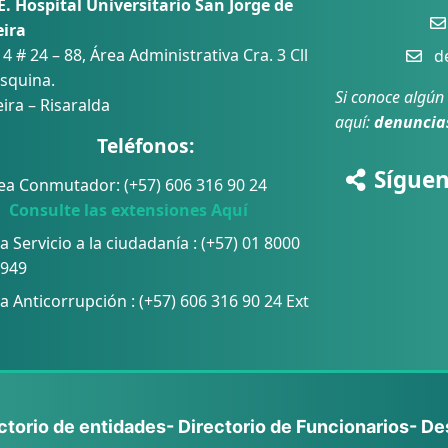
E. Hospital Universitario San Jorge de
eira
 4 # 24 – 88, Área Administrativa Cra. 3 Cll
de
squina.
Si conoce algún
ira – Risaralda
aquí:
denuncia
Teléfonos:
Síguen
ea Conmutador: (+57) 606 316 90 24
sulte las extensiones Aquí
a Servicio a la ciudadanía : (+57) 01 8000
 949
a Anticorrupción :
(+57) 606 316 90 24 Ext
ectorio de entidades
- Directorio de Funcionarios
- De