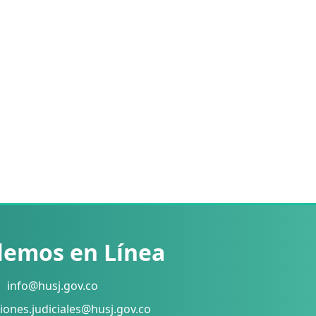
lemos en Línea
info@husj.gov.co
iones.judiciales@husj.gov.co