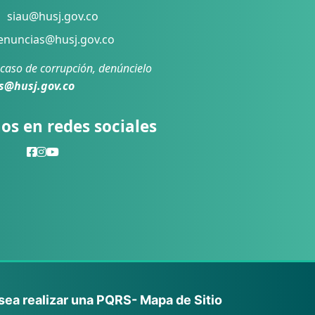
siau@husj.gov.co
nuncias@husj.gov.co
 caso de corrupción, denúncielo
s@husj.gov.co
os en redes sociales
sea realizar una PQRS
- Mapa de Sitio