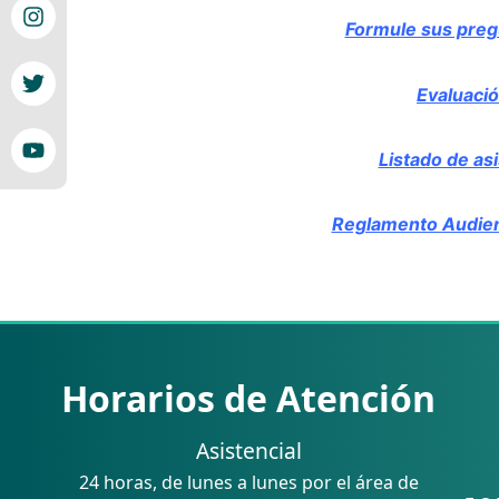
Formule sus pregu
Evaluació
Listado de as
Reglamento Audienc
Horarios de Atención
Asistencial
24 horas, de lunes a lunes por el área de